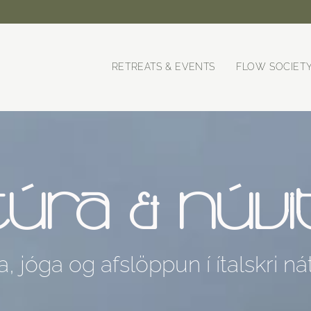
RETREATS & EVENTS
FLOW SOCIET
ÚRA & NÚV
, jóga og afslöppun í ítalskri n