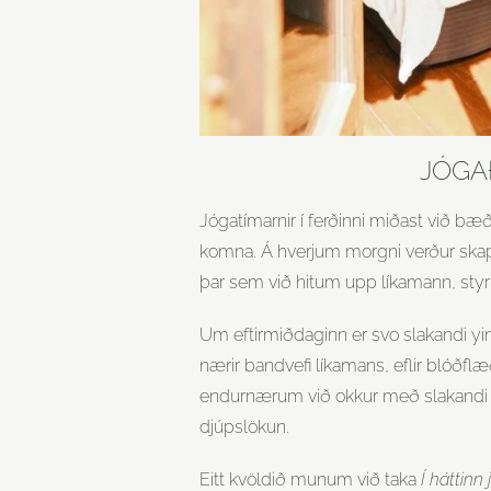
JÓGA
Jógatímarnir í ferðinni miðast við bæ
komna. Á hverjum morgni verður skapa
þar sem við hitum upp líkamann, sty
Um eftirmiðdaginn er svo slakandi yin
nærir bandvefi líkamans, eflir blóðflæð
endurnærum við okkur með slakandi 
djúpslökun.
Eitt kvöldið munum við taka
Í háttinn