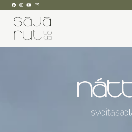
NÁTT
sveitasæla