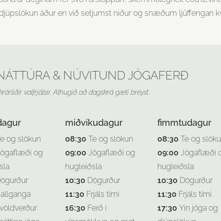
g djúpslökun áður en við setjumst niður og snæðum ljúffengan 
 NÁTTÚRA & NÚVITUND JÓGAFERÐ
krárliðir valfrjálsir. Athugið að dagskrá gæti breyst.
dagur
miðvikudagur
fimmtudagur
e og slökun
08:30
Te og slökun
08:30
Te og slök
ógaflæði og
09:00
Jógaflæði og
09:00
Jógaflæði 
sla
hugleiðsla
hugleiðsla
ögurður
10:30
Dögurður
10:30
Dögurður
allganga
11:30
Frjáls tími
11:30
Frjáls tími
völdverður
16:30
Ferð í
17:30
Yin jóga og