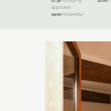
17:30
Yin jóga og
21:00
Í 
djúpslökun
19:00
Kvöldverður