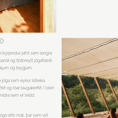
Ð​
ði byrjendur jafnt sem lengra
ndi og fjölbreytt jógaflæði
rkjum og teygjum.
 jóga sem eykur liðleika,
ið og róar taugakerfið. Í lokin
nidra sem er leidd
 jóga
eftir mat, þar sem við