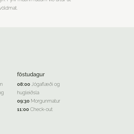
kvöldmat.
föstudagur
un
08:00
Jógaflæði og
og
hugleiðsla
09:30
Morgunmatur
11:00
Check-out