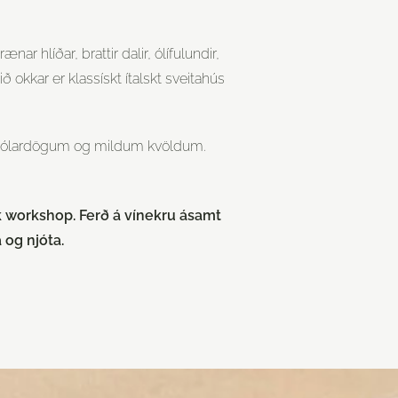
ar hlíðar, brattir dalir, ólífulundir,
ð okkar er klassískt ítalskt sveitahús
ýjum sólardögum og mildum kvöldum.
ik workshop. Ferð á vínekru ásamt
og njóta.