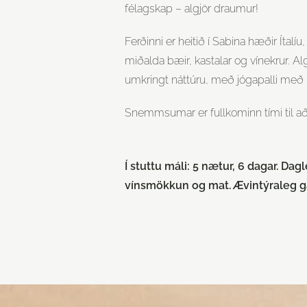
félagskap – algjör draumur!
Ferðinni er heitið í Sabina hæðir Ítalíu
miðalda bæir, kastalar og vínekrur. Alg
umkringt náttúru, með jógapalli með ú
Snemmsumar er fullkominn tími til að s
Í stuttu máli: 5 nætur, 6 dagar. Da
vínsmökkun og mat. Ævintýraleg ga