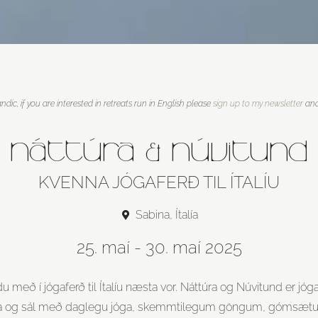
andic, if you are interested in retreats run in English please
sign up to my newsletter
and 
NÁTTÚRA & NÚVITUND
KVENNA JÓGAFERÐ TIL ÍTALÍU
Sabina, Ítalía
25. maí - 30. maí 2025
u með í jógaferð til Ítalíu næsta vor. Náttúra og Núvitund er jó
ama og sál með daglegu jóga, skemmtilegum göngum, gómsæ