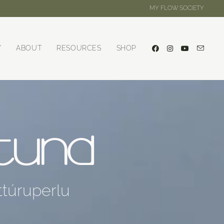
MY FLOW SOCIETY
Y
ABOUT
RESOURCES
SHOP
ITUND
áttúruperlu