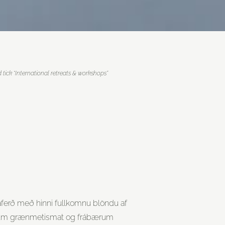
tick “International retreats & workshops”
gaferð með hinni fullkomnu blöndu af
tum grænmetismat og frábærum