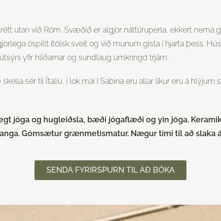
, rétt utan við Róm. Svæðið er algjör náttúruperla, ekkert nema græn
jörlega óspillt ítölsk sveit og við munum gista í hjarta þess. Húsi
tsýni yfir hlíðarnar og sundlaug umkringd trjám.
kella sér til Ítalíu, í lok maí í Sabina eru allar líkur eru á hl
glegt jóga og hugleiðsla, bæði jógaflæði og yin jóga. Keram
nga. Gómsætur grænmetismatur. Nægur tími til að slaka á 
SENDA FYRIRSPURN TIL AÐ BÓKA