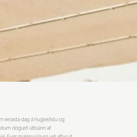
rn einasta dag á hugleiðslu og
sætum dögurð útbúinn af
. Fyrir matinn rúllum við aftur út