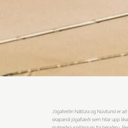
Jógaferðin Náttúra og Núvitund er að 
skapandi jógaflæði sem hitar upp lí
matreiðslusnillingum frá héraðinu. Res