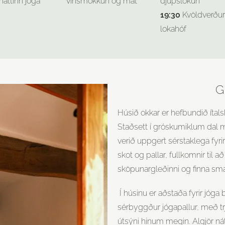
háttinn jóga
vínsmökkun og mat
djúpslökun
19:30
Kvöldverður
lokahóf
G
Húsið okkar er hefbundið ítals
Staðsett í gróskumiklum dal m
verið uppgert sérstaklega fyrir j
skot og pallar, fullkomnir til að
sköpunargleðinni og finna smá
Í húsinu er aðstaða fyrir jóg
sérbyggður jógapallur, með t
útsýni hinum megin. Algjör ná