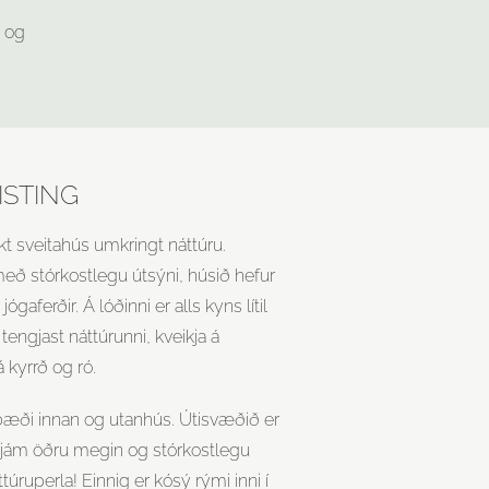
 og
ISTING
kt sveitahús umkringt náttúru.
eð stórkostlegu útsýni, húsið hefur
ógaferðir. Á lóðinni er alls kyns lítil
 tengjast náttúrunni, kveikja á
 kyrrð og ró.
a bæði innan og utanhús. Útisvæðið er
rjám öðru megin og stórkostlegu
ttúruperla!
Einnig er kósý rými inni í