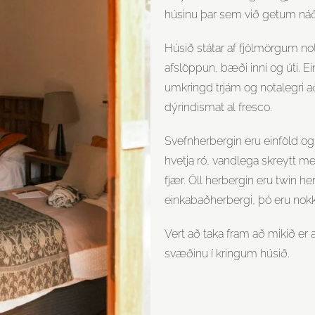
húsinu þar sem við getum náð 
Húsið státar af fjölmörgum no
afslöppun, bæði inni og úti. Ei
umkringd trjám og notalegri a
dýrindismat al fresco.
Svefnherbergin eru einföld og 
hvetja ró, vandlega skreytt m
fjær. Öll herbergin eru twin he
einkabaðherbergi, þó eru nok
Vert að taka fram að mikið er
svæðinu í kringum húsið.