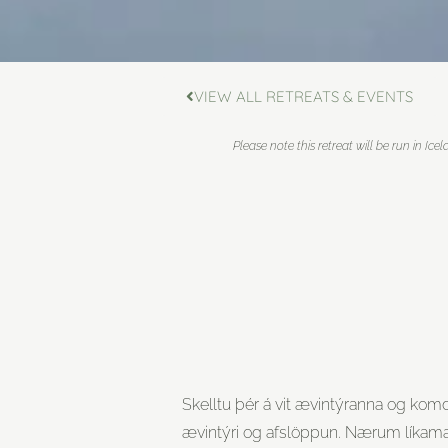
VIEW ALL RETREATS & EVENTS
Please note this retreat will be run in Icel
Skelltu þér á vit ævintýranna og komd
ævintýri og afslöppun. Nærum lík