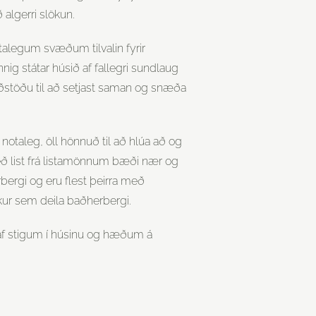
algerri slökun.
talegum svæðum tilvalin fyrir
nnig státar húsið af fallegri sundlaug
ðstöðu til að setjast saman og snæða
notaleg, öll hönnuð til að hlúa að og
eð list frá listamönnum bæði nær og
rbergi og eru flest þeirra með
kur sem deila baðherbergi.
 af stigum í húsinu og hæðum á