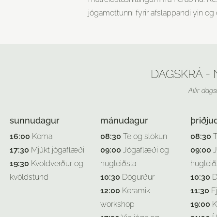
jógamottunni fyrir afslappandi yin o
DAGSKRÁ -
Allir dags
sunnudagur
mánudagur
þriðju
16:00
Koma
08:30
Te og slökun
08:30
T
17:30
Mjúkt jógaflæði
09:00
Jógaflæði og
09:00
J
19:30
Kvöldverður og
hugleiðsla
hugleið
kvöldstund
10:30
Dögurður
10:30
D
12:00
Keramik
11:30
Fj
workshop
19:00
K