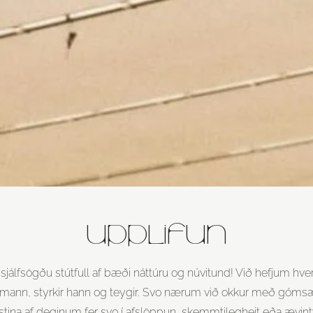
UPPLIFUN
sjálfsögðu stútfull af bæði náttúru og núvitund! Við hefjum hve
kamann, styrkir hann og teygir. Svo nærum við okkur með góm
tina af deginum fer svo í afslöppun, skemmtilegheit eða ævintýri